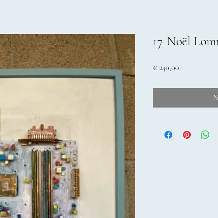
17_Noël Lom
Prijs
€ 240,00
N