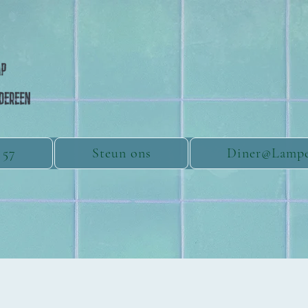
 57
Steun ons
Diner@Lamp