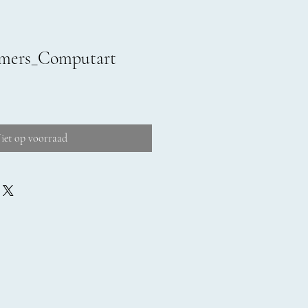
mers_Computart
iet op voorraad