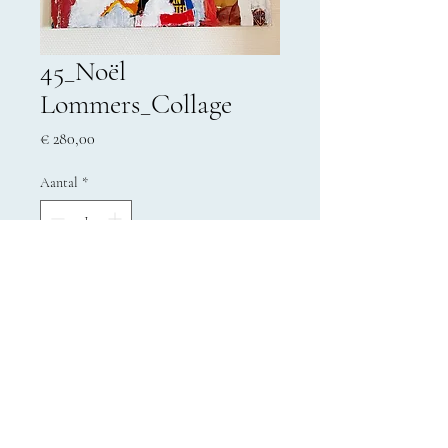
45_Noël
Lommers_Collage
Prijs
€ 280,00
Aantal
*
In winkelwagen
© 2023 Buurtwerk 't Lampeke vzw