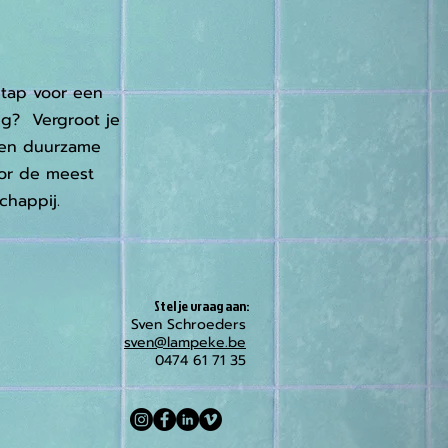
stap voor een
ng? Vergroot je
een duurzame
oor de meest
chappij.
Stel je vraag aan:
Sven Schroeders
sven@lampeke.be
0474 61 71 35