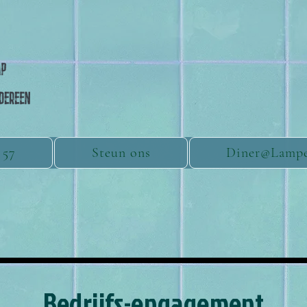
 57
Steun ons
Diner@Lamp
Bedrijfs-engagement