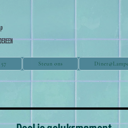
 57
Steun ons
Diner@Lamp
Deel je geluksmoment