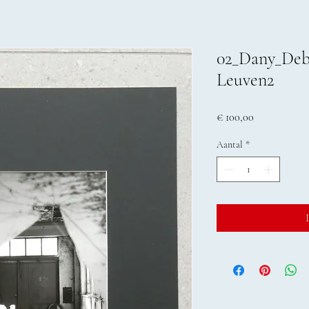
02_Dany_Deb
Leuven2
Prijs
€ 100,00
Aantal
*