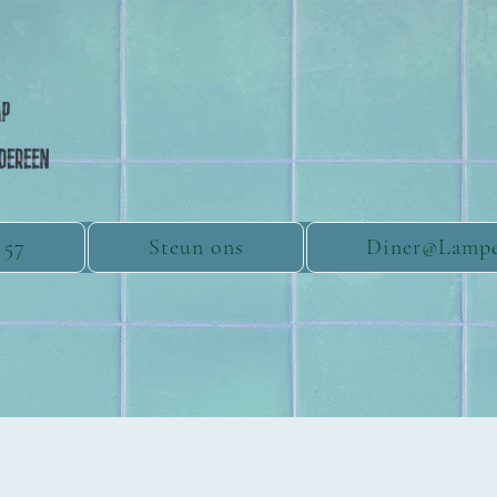
 57
Steun ons
Diner@Lamp