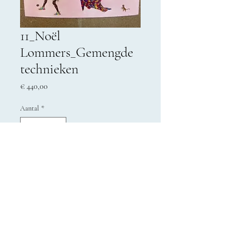
11_Noël
Lommers_Gemengde
technieken
Prijs
€ 440,00
Aantal
*
In winkelwagen