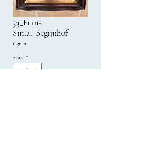
33_Frans
Simal_Begijnhof
Prijs
€ 90,00
Aantal
*
In winkelwagen
© 2023 Buurtwerk 't Lampeke vzw