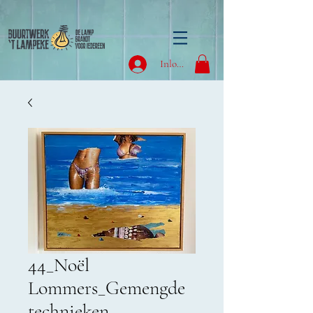
Inloggen
44_Noël
Lommers_Gemengde
technieken